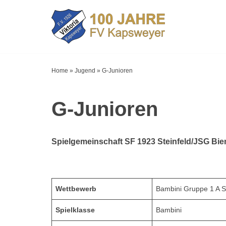
Zum
Inhalt
springen
Home
»
Jugend
»
G-Junioren
G-Junioren
Spielgemeinschaft
SF 1923 Steinfeld/JSG Bie
Wettbewerb
Bambini Gruppe 1 A S
Spielklasse
Bambini